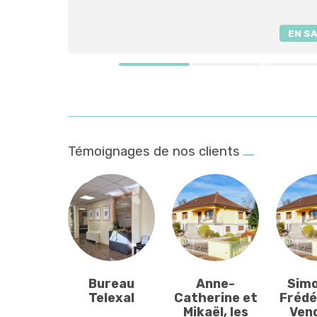
EN S
Témoignages de nos clients
Bureau
Anne-
Simo
Telexal
Catherine et
Frédér
Mikaël, les
Ven