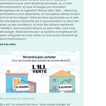
récemment acquis votre résidence principale, ou un bien
d’investissement, et vous envisagez une rénovation
énergétique de ce logement ? Bonne idée ! Mais ... Beaucoup
d’informations sont disponibles, et il est parfois délicat de faire
le tri et de les intégrer ! Entre les liens sponsorisés sur le web,
les informations transmises par le gouvernement, le calcul des
aides via des simulateurs, le choix des artisans réellement
“certifiés", l’exercice peut devenir un casse-tête, voire vous
À Koenigshoffen, spacieux 4 pièces 3
décourager. N’abandonnez pas ! La question énergétique fait
partie intégrante de notre métier et nous avons rencontré les
chambres de 88m² avec balcon de 7m²
bons interlocuteurs !
Lire la suite
Appartement
Bien situé à Koenigshoffen, au 2ème étage sur 9,
Strasbourg Koenigshoffen
appartement 4 pièces 3 chambres, de 88m², en pa
4 pièces - 88.44 m²
avec balcon de 7m²
EN SAVOIR PLUS
Revendre et acheter
Ça y est ! Le moment est venu ! Vous voulez changer de