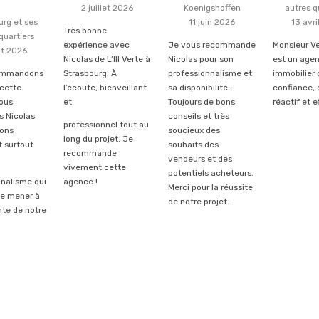
2 juillet 2026
Koenigshoffen
autres q
urg et ses
11 juin 2026
13 avri
Très bonne
quartiers
expérience avec
Je vous recommande
Monsieur V
ût 2026
Nicolas de L’Ill Verte à
Nicolas pour son
est un age
ommandons
Strasbourg. À
professionnalisme et
immobilier 
cette
l’écoute, bienveillant
sa disponibilité.
confiance, 
ous
et
Toujours de bons
réactif et e
s Nicolas
conseils et très
professionnel tout au
bons
soucieux des
long du projet. Je
t surtout
souhaits des
recommande
vendeurs et des
vivement cette
potentiels acheteurs.
nnalisme qui
agence !
Merci pour la réussite
de mener à
de notre projet.
nte de notre