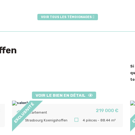
VOIR TOUS LES TÉMOIGNAGES
ffen
Si
qu
to
VOIR LE BIEN EN DÉTAIL
EXCLUSIVITÉ
E
€
219 000 €
Appartement
Strasbourg Koenigshoffen
4 pièces - 88.44 m²