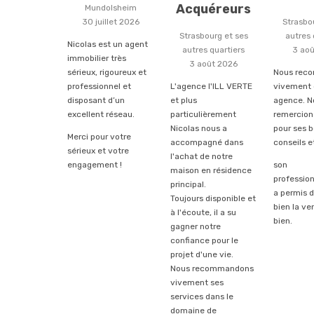
Acquéreurs
Mundolsheim
30 juillet 2026
Strasbo
Strasbourg et ses
autres 
Nicolas est un agent
autres quartiers
3 ao
immobilier très
3 août 2026
sérieux, rigoureux et
Nous rec
professionnel et
L'agence l'ILL VERTE
vivement 
disposant d’un
et plus
agence. N
excellent réseau.
particulièrement
remercion
Nicolas nous a
pour ses 
Merci pour votre
accompagné dans
conseils e
sérieux et votre
l'achat de notre
engagement !
son
maison en résidence
professio
principal.
a permis 
Toujours disponible et
bien la ve
à l'écoute, il a su
bien.
gagner notre
confiance pour le
projet d'une vie.
Nous recommandons
vivement ses
services dans le
domaine de