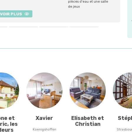
pièces d'eau et une salle
de jeux
AVOIR PLUS
ne et
Xavier
Elisabeth et
Stép
ic, les
Christian
deurs
Koenigshoffen
Strasbour