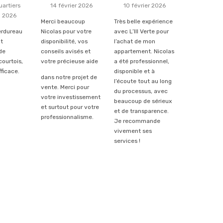
uartiers
14 février 2026
10 février 2026
l 2026
Merci beaucoup
Très belle expérience
erdureau
Nicolas pour votre
avec L’Ill Verte pour
nt
disponibilité, vos
l’achat de mon
de
conseils avisés et
appartement. Nicolas
courtois,
votre précieuse aide
a été professionnel,
fficace.
disponible
et à
dans notre projet de
l’écoute tout au long
vente. Merci pour
du processus, avec
votre investissement
beaucoup de sérieux
et surtout pour votre
et de transparence.
professionnalisme.
Je recommande
vivement ses
services !