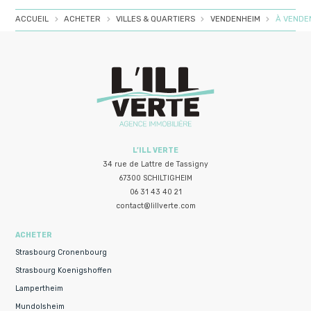
ACCUEIL
ACHETER
VILLES & QUARTIERS
VENDENHEIM
À VENDEN
L’ILL VERTE
34 rue de Lattre de Tassigny
67300 SCHILTIGHEIM
06 31 43 40 21
contact@lillverte.com
ACHETER
Strasbourg Cronenbourg
Strasbourg Koenigshoffen
Lampertheim
Mundolsheim